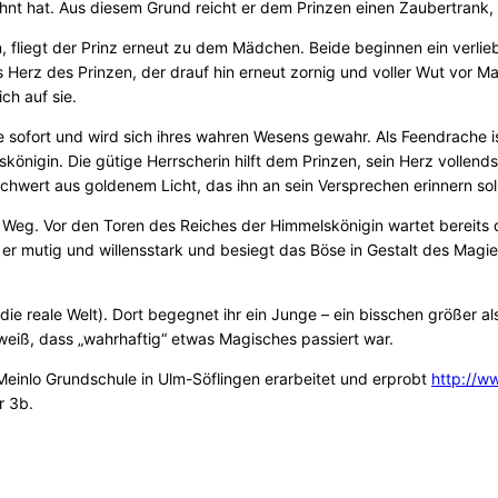
nt hat. Aus diesem Grund reicht er dem Prinzen einen Zaubertrank, de
 fliegt der Prinz erneut zu dem Mädchen. Beide beginnen ein verlieb
s Herz des Prinzen, der drauf hin erneut zornig und voller Wut vor Ma
ch auf sie.
Lage sofort und wird sich ihres wahren Wesens gewahr. Als Feendrache 
königin. Die gütige Herrscherin hilft dem Prinzen, sein Herz vollend
 Schwert aus goldenem Licht, das ihn an sein Versprechen erinnern soll
eg. Vor den Toren des Reiches der Himmelskönigin wartet bereits d
t er mutig und willensstark und besiegt das Böse in Gestalt des Mag
e reale Welt). Dort begegnet ihr ein Junge – ein bisschen größer als 
weiß, dass „wahrhaftig“ etwas Magisches passiert war.
einlo Grundschule in Ulm-Söflingen erarbeitet und erprobt
http://w
r 3b.