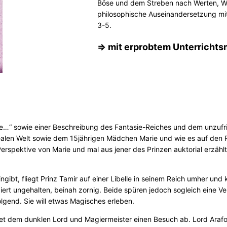
Böse und dem Streben nach Werten, Wei
philosophische Auseinandersetzung mit 
3-5.
=> mit erprobtem Unterrichts
e…“ sowie einer Beschreibung des Fantasie-Reiches und dem unzufrie
ealen Welt sowie dem 15jährigen Mädchen Marie und wie es auf den 
Perspektive von Marie und mal aus jener des Prinzen auktorial erzähl
ngibt, fliegt Prinz Tamir auf einer Libelle in seinem Reich umher un
rt ungehalten, beinah zornig. Beide spüren jedoch sogleich eine Ve
olgend. Sie will etwas Magisches erleben.
ttet dem dunklen Lord und Magiermeister einen Besuch ab. Lord Arafo 